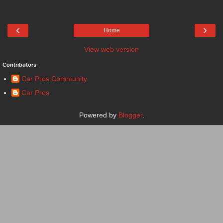
‹
›
Home
View web version
Contributors
Car Pros Community
Car Pros
Powered by
Blogger
.